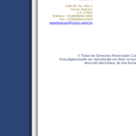
Calle 60, No. 491-A
Centro Histórico
C.P. 97000
Teléfono: +52(999)930-0900
Fax: +52(999)924-9118
www.finanzas@correo.uady.mx
© Todos los Derechos Reservados Coor
Esta página puede ser reproducida con fines no lucr
dirección electrónica, de otra forma